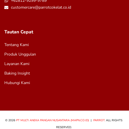
+62812-9299-9789
customercare@parrotcokelat.co.id
Tautan Cepat
Tentang Kami
Produk Unggulan
Layanan Kami
Baking Insight
Hubungi Kami
© 2026
PT MULTI ANEKA PANGAN NUSANTARA (MAPN.CO.ID)
|
PARROT.
ALL RIGHTS
RESERVED.