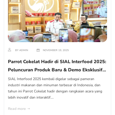
BY ADMIN
NOVEMBER 19, 2025
Parrot Cokelat Hadir di SIAL Interfood 2025:
Peluncuran Produk Baru & Demo Eksklusif
Chef Juna di JIExpo Kemayoran
SIAL Interfood 2025 kembali digelar sebagai pameran
industri makanan dan minuman terbesar di Indonesia, dan
tahun ini Parrot Cokelat hadir dengan rangkaian acara yang
lebih inovatif dan interaktif....
Read more