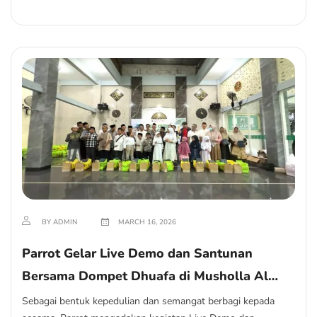
BY ADMIN
MARCH 16, 2026
Parrot Gelar Live Demo dan Santunan
Bersama Dompet Dhuafa di Musholla Al
Muhajirin
Sebagai bentuk kepedulian dan semangat berbagi kepada