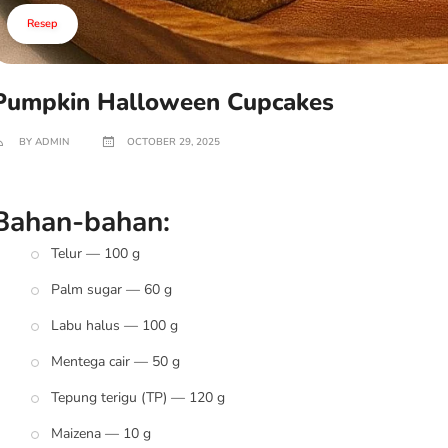
Resep
Pumpkin Halloween Cupcakes
BY ADMIN
OCTOBER 29, 2025
Bahan-bahan:
Telur — 100 g
Palm sugar — 60 g
Labu halus — 100 g
Mentega cair — 50 g
Tepung terigu (TP) — 120 g
Maizena — 10 g