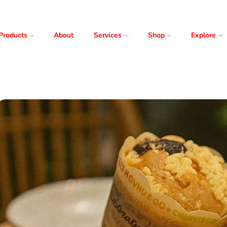
Products
About
Services
Shop
Explore