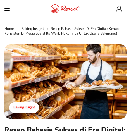
Home
Baking Insight
Resep Rahasia Sukses Di Era Digital: Kenapa
Konsisten Di Media Sosial Itu Wajib Hukumnya Untuk Usaha Bakingmu!
Baking Insight
Resep Rahasia Sukses di Era Digital: