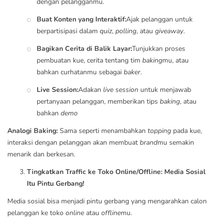
dengan pelangganmu.
Buat Konten yang Interaktif:
Ajak pelanggan untuk
berpartisipasi dalam
quiz
,
polling
, atau
giveaway
.
Bagikan Cerita di Balik Layar:
Tunjukkan proses
pembuatan kue, cerita tentang tim
baking
mu, atau
bahkan curhatanmu sebagai
baker
.
Live Session:
Adakan
live session
untuk menjawab
pertanyaan pelanggan, memberikan tips
baking
, atau
bahkan
demo
Analogi Baking:
Sama seperti menambahkan
topping
pada kue,
interaksi dengan pelanggan akan membuat
brand
mu semakin
menarik dan berkesan.
Tingkatkan Traffic ke Toko Online/Offline: Media Sosial
Itu Pintu Gerbang!
Media sosial bisa menjadi pintu gerbang yang mengarahkan calon
pelanggan ke toko
online
atau
offline
mu.